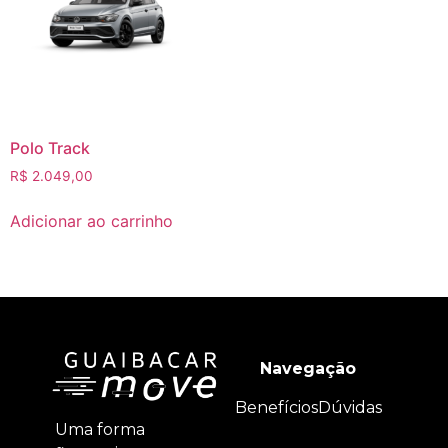
Polo Track
R$
2.049,00
Adicionar ao carrinho
Navegação
Benefícios
Dúvidas
Uma forma