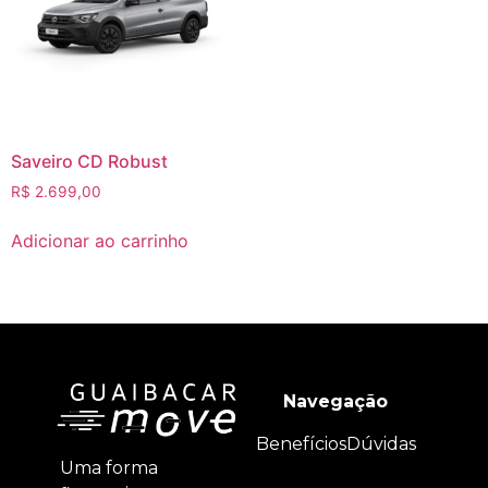
Saveiro CD Robust
R$
2.699,00
Adicionar ao carrinho
Navegação
Benefícios
Dúvidas
Uma forma