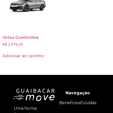
Virtus Comfortline
R$
2.979,00
Adicionar ao carrinho
Navegação
Benefícios
Dúvidas
Uma forma