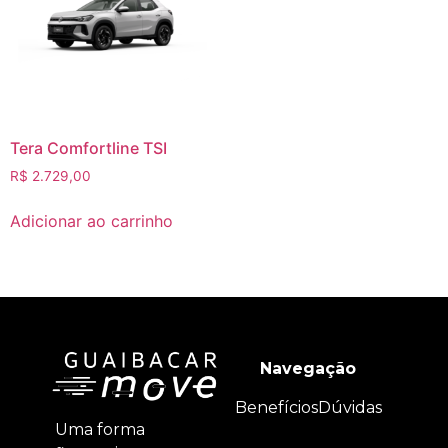
Tera Comfortline TSI
R$
2.729,00
Adicionar ao carrinho
Navegação
Benefícios
Dúvidas
Uma forma