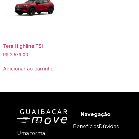
Tera Highline TSI
R$
2.579,00
Adicionar ao carrinho
Navegação
Benefícios
Dúvidas
Uma forma