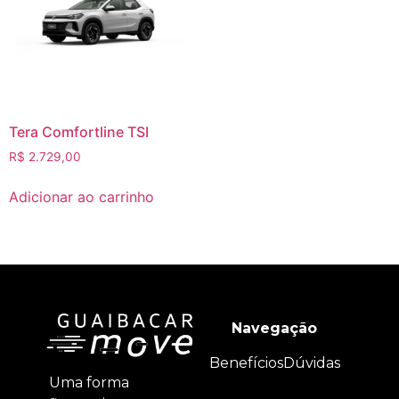
Tera Comfortline TSI
R$
2.729,00
Adicionar ao carrinho
Navegação
Benefícios
Dúvidas
Uma forma