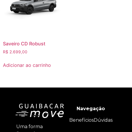
Saveiro CD Robust
R$
2.699,00
Adicionar ao carrinho
Navegação
Benefícios
Dúvidas
Uma forma