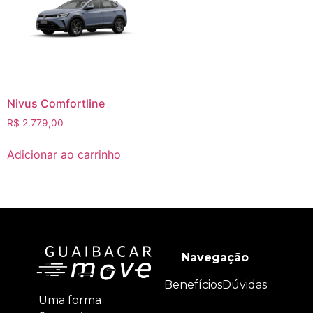
Nivus Comfortline
R$
2.779,00
Adicionar ao carrinho
Navegação
Benefícios
Dúvidas
Uma forma