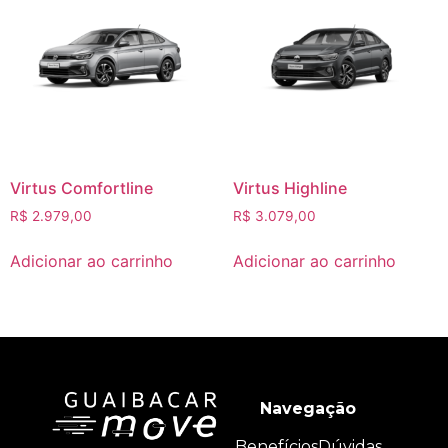
Virtus Comfortline
Virtus Highline
R$
2.979,00
R$
3.079,00
Adicionar ao carrinho
Adicionar ao carrinho
Navegação
Benefícios
Dúvidas