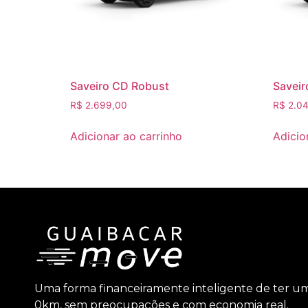
Saveiro CD Robust
Saveir
R$
2.699,00
R$
2.04
Adicionar ao carrinho
Adicio
Uma forma financeiramente inteligente de ter u
0km, sem preocupações e com economia real.