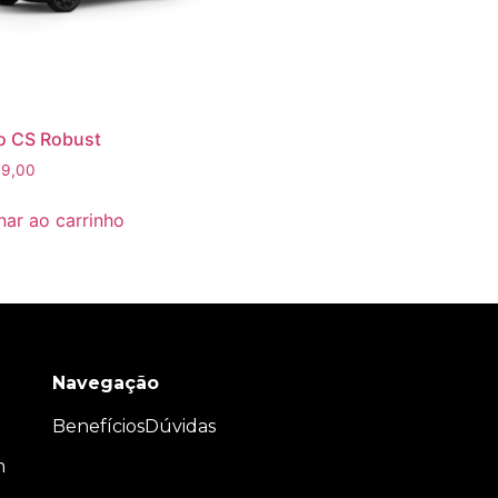
o CS Robust
9,00
nar ao carrinho
Navegação
Benefícios
Dúvidas
m