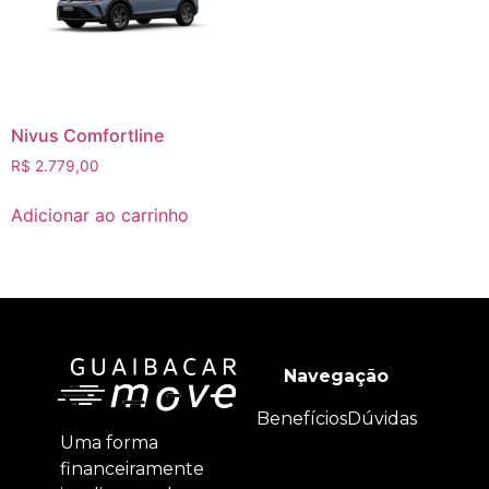
Nivus Comfortline
R$
2.779,00
Adicionar ao carrinho
Navegação
Benefícios
Dúvidas
Uma forma
financeiramente