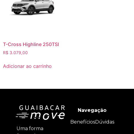
T-Cross Highline 250TSI
R$
3.079,00
Adicionar ao carrinho
Navegação
Benefícios
Dúvidas
Uma forma