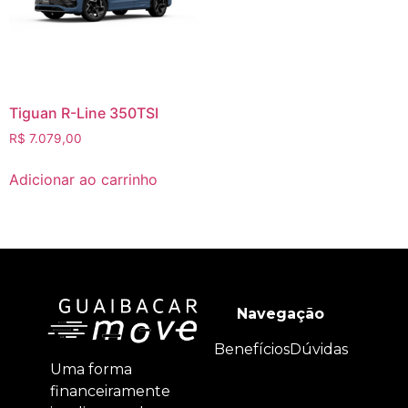
Tiguan R-Line 350TSI
R$
7.079,00
Adicionar ao carrinho
Navegação
Benefícios
Dúvidas
Uma forma
financeiramente