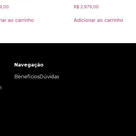
9,00
R$
2.979,00
nar ao carrinho
Adicionar ao carrinho
Navegação
Benefícios
Dúvidas
m