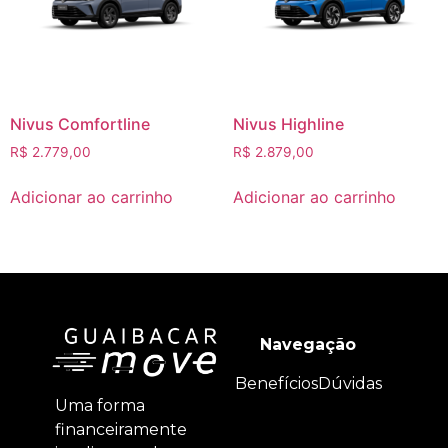
Nivus Comfortline
Nivus Highline
R$
2.779,00
R$
2.879,00
Adicionar ao carrinho
Adicionar ao carrinho
Navegação
Benefícios
Dúvidas
Uma forma
financeiramente