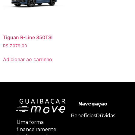
Tiguan R-Line 350TSI
R$
7.079,00
Adicionar ao carrinho
Navegação
Benefícios
Dúvidas
Uma forma
financeiramente