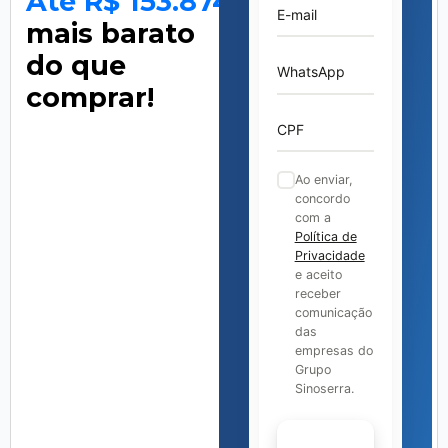
Até R$ 153.874
E-mail
mais barato
do que
WhatsApp
comprar!
CPF
Ao enviar,
concordo
com a
Política de
Privacidade
e aceito
receber
comunicação
das
empresas do
Grupo
Sinoserra.
Continuar