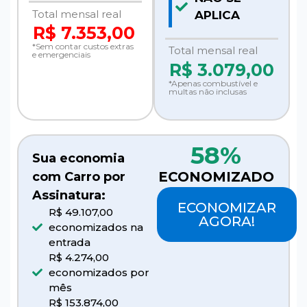
Total mensal real
APLICA
R$ 7.353,00
*Sem contar custos extras
Total mensal real
e emergenciais
R$
3.079,00
*Apenas combustível e
multas não inclusas
58%
Sua economia
ECONOMIZADO
com Carro por
Assinatura:
ECONOMIZAR
R$ 49.107,00
AGORA!
economizados na
entrada
R$ 4.274,00
economizados por
mês
R$ 153.874,00