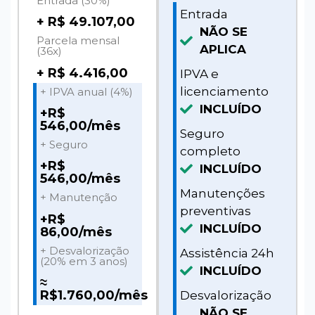
Entrada (30%)
Entrada
+ R$ 49.107,00
NÃO SE
Parcela mensal
APLICA
(36x)
+ R$ 4.416,00
IPVA e
licenciamento
+ IPVA anual (4%)
INCLUÍDO
+R$
546,00/mês
Seguro
+ Seguro
completo
+R$
INCLUÍDO
546,00/mês
Manutenções
+ Manutenção
preventivas
+R$
INCLUÍDO
86,00/mês
+ Desvalorização
Assistência 24h
(20% em 3 anos)
INCLUÍDO
≈
R$1.760,00/mês
Desvalorização
NÃO SE