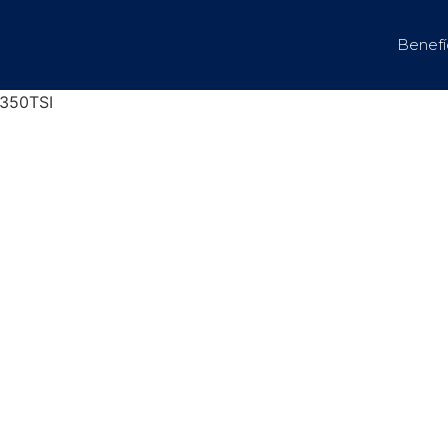
Benefí
 350TSI