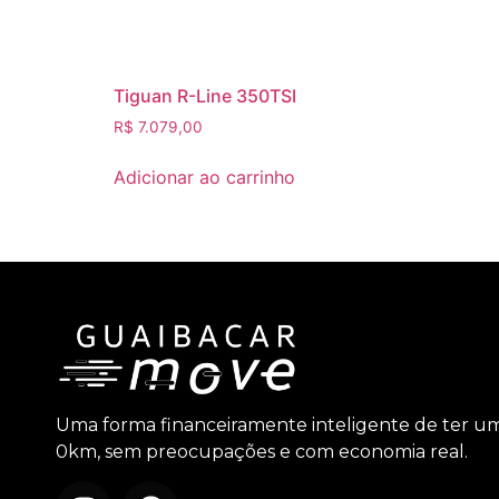
Tiguan R-Line 350TSI
R$
7.079,00
Adicionar ao carrinho
Uma forma financeiramente inteligente de ter u
0km, sem preocupações e com economia real.