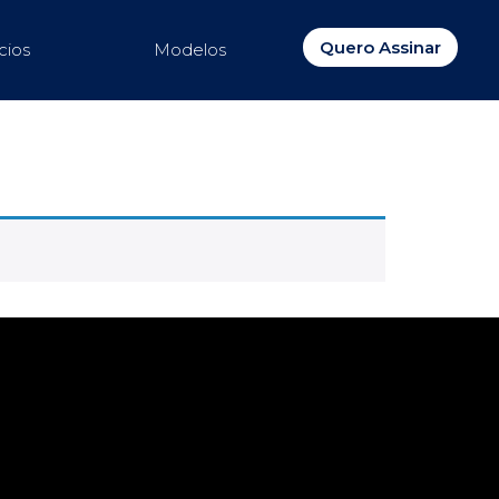
Quero Assinar
cios
Modelos