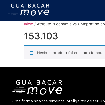
Início
/ Atributo "Economia vs Compra" de pr
153.103
Nenhum produto foi encontrado para 
Uma forma financeiramente inteligente de ter u