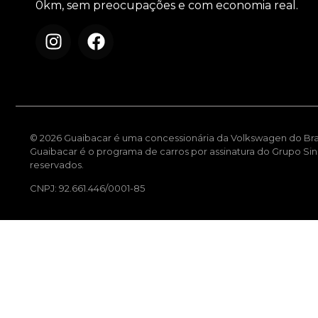
0km, sem preocupações e com economia real.
© 2026 Guaibacar é uma concessionária da Volkswagen do Bra
Guaibacar é o programa de carros por assinatura do Grupo Sino
reservados.
CNPJ: 92.661.446/0001-85