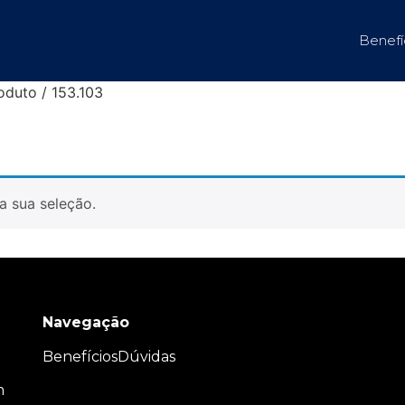
Benefí
oduto / 153.103
a sua seleção.
Navegação
Benefícios
Dúvidas
m