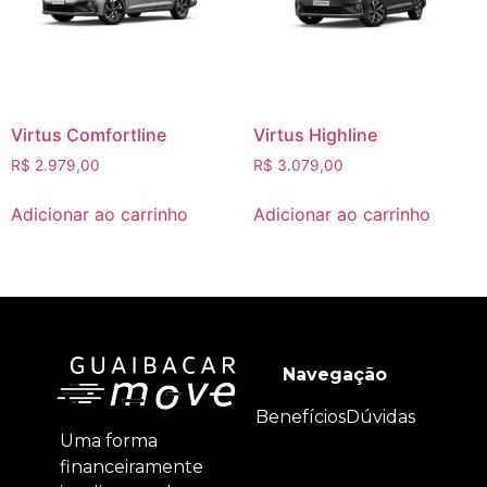
Virtus Comfortline
Virtus Highline
R$
2.979,00
R$
3.079,00
Adicionar ao carrinho
Adicionar ao carrinho
Navegação
Benefícios
Dúvidas
Uma forma
financeiramente